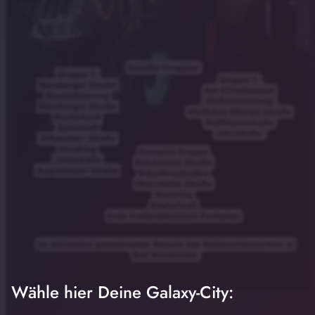
Wähle hier Deine Galaxy-City: