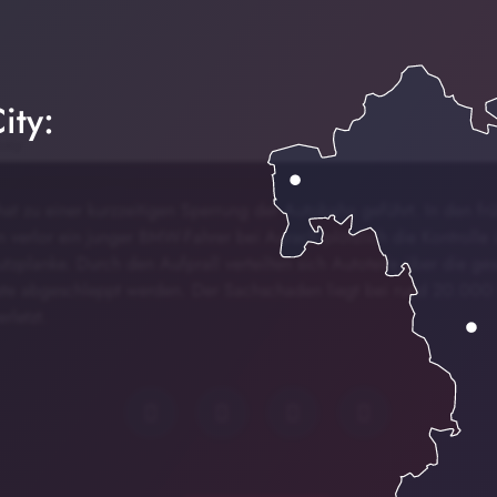
ity:
hat zu einer kurzzeitigen Sperrung der Autobahn geführt. In den fr
verlor ein junger BMW-Fahrer bei Aurach plötzlich die Kontrolle 
chutzplanke. Durch den Aufprall verteilten sich Autoteile über die g
ste abgeschleppt werden. Der Sachschaden liegt bei rund 20.000 
rletzt.