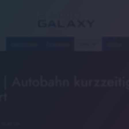
Nachrichten
Programm
Jobbox
Guide
 | Autobahn kurzzeiti
rt
 15:43 Uhr