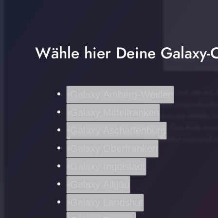
Wähle hier Deine Galaxy-C
Ein Unfall auf der A6 
Galaxy Amberg-Weiden
Sonntagmorgenstunden 
Galaxy Mittelfranken
prallte in die Mittels
Polizei. Das Auto mus
Galaxy Aschaffenburg
wurde aber niemand ve
Galaxy Oberfranken
Galaxy Ingolstadt
Galaxy Allgäu
Galaxy Landshut