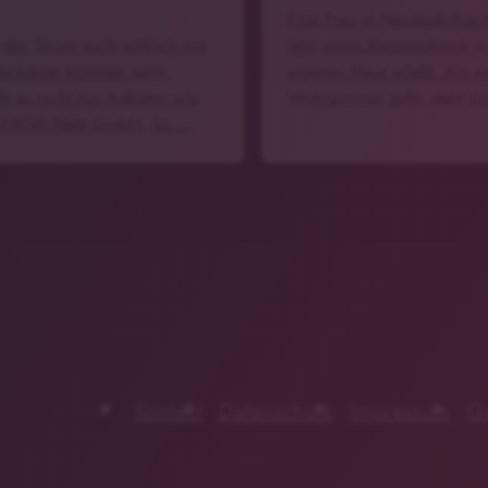
Eine Frau in Neustadt/Aisc
 der Strom auch wirklich aus
jetzt einen Riesenschreck i
teckdose kommen kann,
eigenen Haus erlebt. Als sie
ht es nicht nur Anbieter wie
Wohnzimmer geht, steht si
-ERGIE Netz GmbH. So …
Kontakt
Datenschutz
Impressum
G