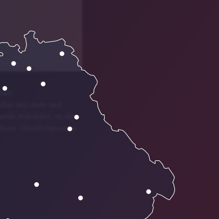
ühen
über sein Auto und
esamte Autobahn, so die
Euro. Glücklicherweise