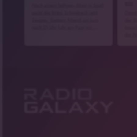
ein
Nach einem heftigen Streit in Spalt
sucht die Kripo Schwabach jetzt
Damit
Zeugen. Gestern Abend um kurz
der S
nach 21 Uhr fuhr ein Paar mit …
brauc
die N