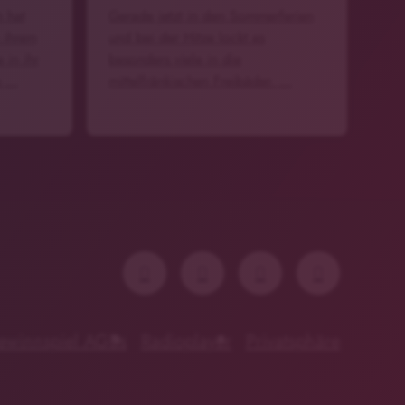
h hat
Gerade jetzt in den Sommerferien
n ihrem
und bei der Hitze lockt es
 in ihr
besonders viele in die
e …
mittelfränkischen Freibäder. …
ewinnspiel AGBs
Radioplayer
Privatsphäre