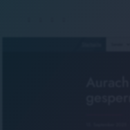
Startseite
Sender
Aurach
gesper
15. September 2025
·