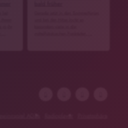
mmer
bald früher
h hat
Gerade jetzt in den Sommerferien
n ihrem
und bei der Hitze lockt es
 in ihr
besonders viele in die
e …
mittelfränkischen Freibäder. …
ewinnspiel AGBs
Radioplayer
Privatsphäre