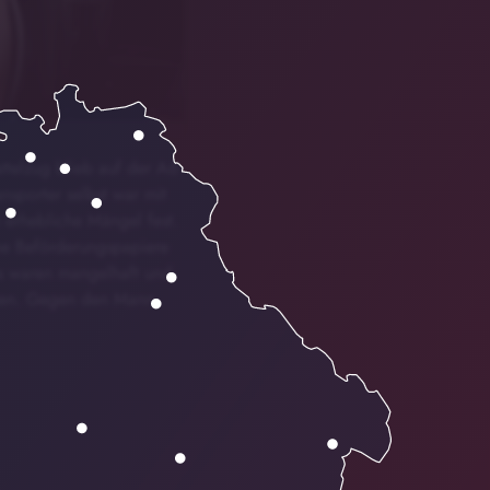
attelzug blieb auf der A6
nsporter selbst war mit
n erhebliche Mängel fest.
ine Beförderungspapiere
es waren mangelhaft und
boten. Gegen den Mann