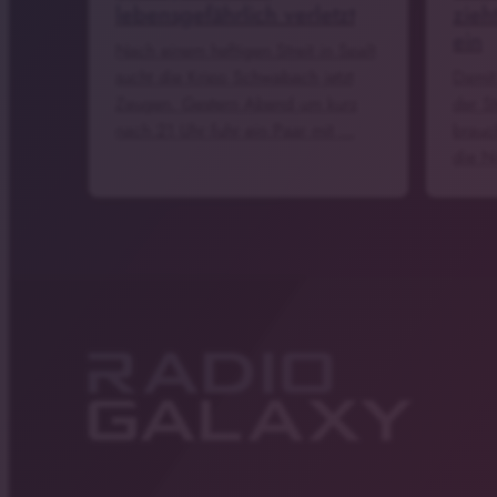
lebensgefährlich verletzt
zieh
ein
Nach einem heftigen Streit in Spalt
sucht die Kripo Schwabach jetzt
Damit
Zeugen. Gestern Abend um kurz
der S
nach 21 Uhr fuhr ein Paar mit …
brauc
die N