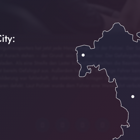
ity:
rguttransporters hat jetzt jede Menge Ärger mit der Polizei. Der S
t Aurach stehen – der Grund: sein Tank war leer. Der Gefahrguttra
laden. Als eine Streife den Laster kontrollierte stellten die Beamte
at bereits Gefahrgut aus. Außerdem hatte der 45-jährige Fahrer ke
hilderung war fehlerhaft, die elektrischen Anlagen des Gliederzug
waren defekt. Laut Polizei wurde dem Fahrer eine Weiterfahrt ver