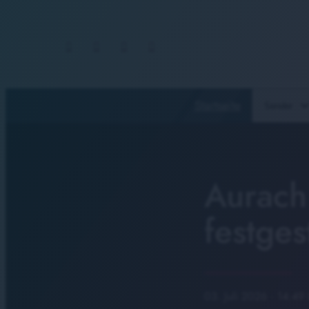
Startseite
Sender
Aurach
festgest
03. Juli 2026
· 14:49 