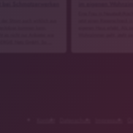
t bei Schmotzerwerken
im eigenen Wohnzi
Eine Frau in Neustadt/Aisc
 der Strom auch wirklich aus
jetzt einen Riesenschreck i
teckdose kommen kann,
eigenen Haus erlebt. Als sie
ht es nicht nur Anbieter wie
Wohnzimmer geht, steht si
-ERGIE Netz GmbH. So …
Kontakt
Datenschutz
Impressum
G