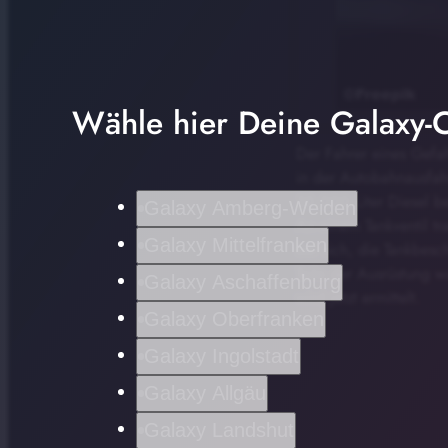
Wähle hier Deine Galaxy-C
Der Fahrer eines Gefah
in der Autobahnausfahr
30.000 Liter Diesel be
Galaxy Amberg-Weiden
An einem Tankventil tr
Galaxy Mittelfranken
bei sich, die Tankbesc
Teile der Ausrüstung 
Galaxy Aschaffenburg
wird jetzt ermittelt.
Galaxy Oberfranken
Galaxy Ingolstadt
Galaxy Allgäu
Galaxy Landshut