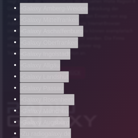
liegt nicht in der Verantwortung der Aktuellen Welle Region 8
GmbH. Eine Profilbildung und die Unterdrückung der
Galaxy Amberg-Weiden
Anzeige von Werbeinhalten ist durch den Einsatz von sog.
Galaxy Mittelfranken
Add-Ons möglich, die ergänzend zum Internet-Browser
installiert werden müssen. Als Beispiele können exemplarisch
Galaxy Aschaffenburg
uBlock Origin oder Ghostery genannt werden. Die Firma
Galaxy Oberfranken
Microsoft bietet für den Internet Explorer sog.
Trackingschutzlisten zur Installation an.
Galaxy Ingolstadt
Galaxy Allgäu
ZURÜCK
Galaxy Landshut
Galaxy Passau
Galaxy Rosenheim
Galaxy München
Galaxy Augsburg
Zu radiogalaxy.de