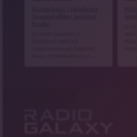
Büchenbach | Möglicher
Nürn
Sexualstraftäter belästigt
betr
Kinder
In Nü
Auf einem Sportplatz in
jetzt
Büchenbach treibt sich
frühe
möglicherweise ein Pädophiler
Jähri
herum. Montagabend soll er …