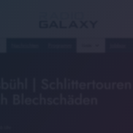
Nachrichten
Programm
Jobbox
Guide
bühl | Schlittertouren
ich Blechschäden
16 Uhr