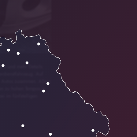
mehr und mehr Details
erdienstfahrzeug. Auf
ei Autos zusammen. Allein
en zu hohen Tempos in
i im fünfstelligen