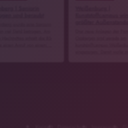
berg | Seniorin
Weißenburg |
ogen und beraubt
Kunststoffcampus wir
größter Außenstando
rnberg wurde eine Seniorin
 um viel Geld betrogen. Am
Drei neue Anlagen der Fir
n Nachmittag erhielt die 85-
Ossberger sind gerade am
ge einen Anruf von einem …
kunststoffcampus Weißenb
eingezogen. Damit wolle 
Kontakt
Datenschutz
Impressum
G