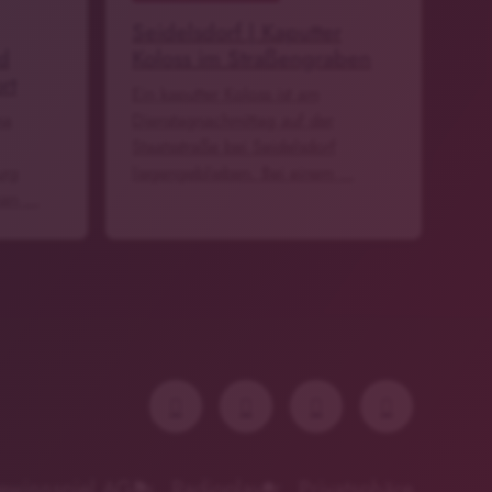
Seidelsdorf | Kaputter
d
Koloss im Straßengraben
rt
Ein kaputter Koloss ist am
ma
Dienstagnachmittag auf der
Staatsstraße bei Seidelsdorf
urg
liegengeblieben. Bei einem …
man …
ewinnspiel AGBs
Radioplayer
Privatsphäre