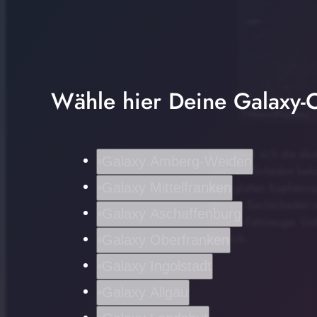
Wähle hier Deine Galaxy-C
Nachdem sich die akute
Galaxy Amberg-Weiden
über die Schäden bekan
Galaxy Mittelfranken
dem glatten Kopfsteinp
das ein Sachschaden 
Galaxy Aschaffenburg
andere Fahrzeuge, Gräb
Bereich.
Galaxy Oberfranken
Galaxy Ingolstadt
Galaxy Allgäu