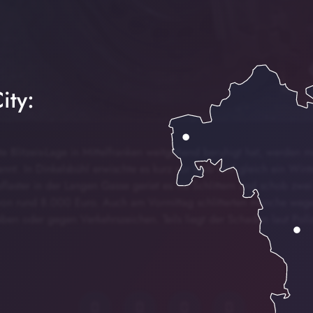
ity:
 Blitzeis-Lage in Mittelfranken weitgehend beruhigt hat, werden 
nt. In Dinkelsbühl erwischte es kurz vor halb fünf gleich ein Wint
flaster in der Langen Gasse geriet es ins Schlittern und schob zw
von rund 8.000 Euro. Auch am Vormittag schlitterten manche weg
en oder gegen Verkehrszeichen. Teils liegt der Schaden laut Polize