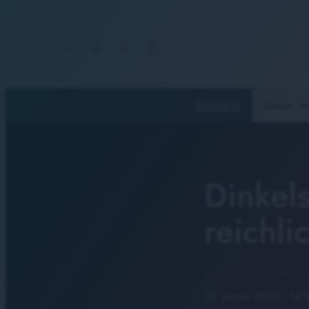
Startseite
Sender
Dinkels
reichl
15. Januar 2025
· 14: