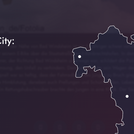
ity:
ll in der Nähe von Bad Windsheim ist ein 13-Jähriger schwer verle
t seinem E-Bike über die Staatsstraße bei Erkenbrechtshofen. In d
hrer, der Richtung Bad Windsheim unterwegs war, schildert die Pol
emsung, den Unfall zu verhindern. Dennoch erfasste sein Wagen de
rall war so heftig, dass der Fahrradhelm des Jungen zu Bruch ging.
e Hirnblutung, daneben auch Prellungen und Schürfwunden. Leben
 Ein Rettungshubschrauber brachte den Jungen in eine Klinik. Der S