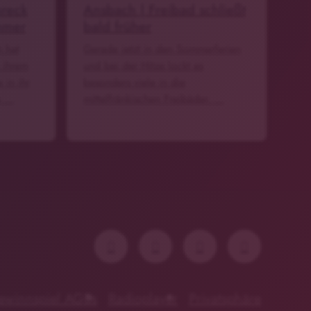
hreck
Ansbach | Freibad schließt
mmer
bald früher
h hat
Gerade jetzt in den Sommerferien
n ihrem
und bei der Hitze lockt es
 in ihr
besonders viele in die
e …
mittelfränkischen Freibäder. …
ewinnspiel AGBs
Radioplayer
Privatsphäre