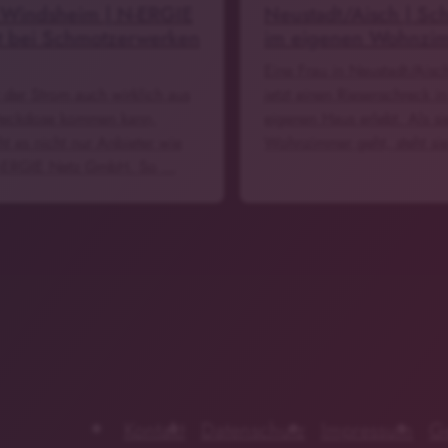
 Windsheim | N-ERGIE
Neustadt/Aisch | Sc
t bei Schmotzerwerken
im eigenen Wohnzi
Eine Frau in Neustadt/Aisc
 der Strom auch wirklich aus
jetzt einen Riesenschreck i
teckdose kommen kann,
eigenen Haus erlebt. Als sie
ht es nicht nur Anbieter wie
Wohnzimmer geht, steht si
-ERGIE Netz GmbH. So …
Kontakt
Datenschutz
Impressum
G