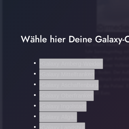
Wähle hier Deine Galaxy-C
Bei einem Verkehrsunfa
fuhr Samstagmittag mi
ein 72-jähriger Autofa
Galaxy Amberg-Weiden
noch mit einer Vollbr
ihn zu Boden. Der Aufp
Galaxy Mittelfranken
Schädelbruch und ein
Galaxy Aschaffenburg
nicht, so die Polizei.
11.000 Euro.
Galaxy Oberfranken
Galaxy Ingolstadt
Galaxy Allgäu
Galaxy Landshut