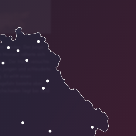
tzt worden. Der Junge
em Moment näherte sich
izei. Der Mann versuchte
n Jungen und schleuderte
 Er erlitt einen
sgefahr bestehe aber
achschaden liegt bei rund