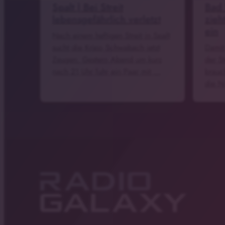
Spalt | Bei Streit
Bad
lebensgefährlich verletzt
zieh
ein
Nach einem heftigen Streit in Spalt
sucht die Kripo Schwabach jetzt
Damit
Zeugen. Gestern Abend um kurz
der S
nach 21 Uhr fuhr ein Paar mit …
brauc
die N