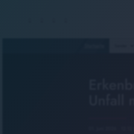
Startseite
Sender
Erkenb
Unfall 
01. Juni 2026
· 12:12