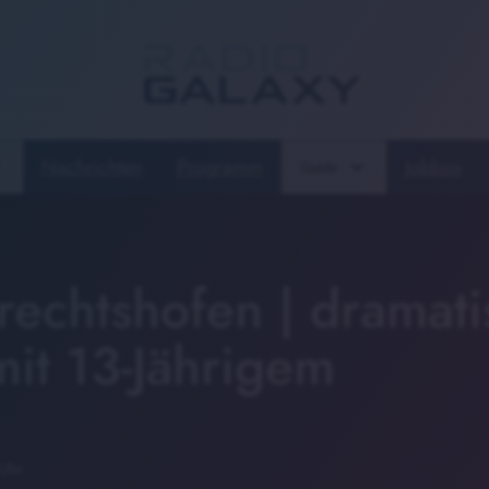
Nachrichten
Programm
Jobbox
Guide
rechtshofen | dramati
mit 13-Jährigem
 Uhr