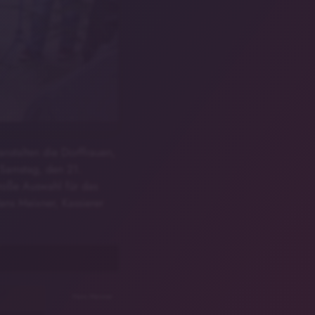
nstalten die Dorffrauen,
 Samstag, den 21.
roße Auswahl für das
ans Meixner, Kassierer
Hans Meixner