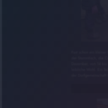
Fast schon ein kleiner
der Stammtisch, die C
Dezember, von 14 bis 
leibliche Wohl. Ein T
der Dorfgemeinschaft