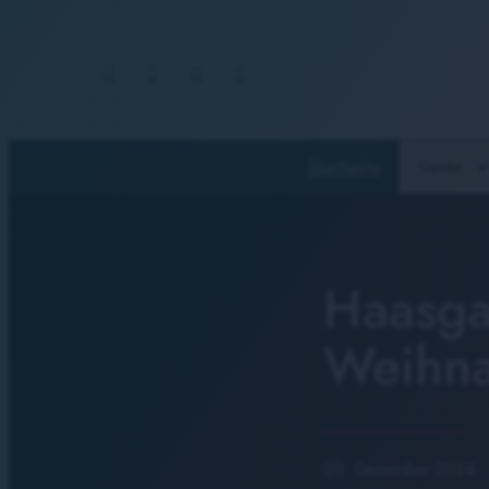
Startseite
Sender
Haasga
Weihna
20. Dezember 2024
·