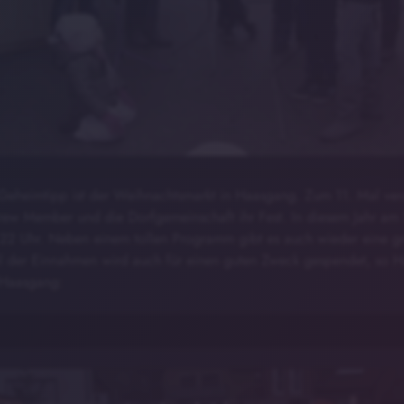
 Geheimtipp ist der Weihnachtsmarkt in Haasgang. Zum 11. Mal vera
rew Member und die Dorfgemeinschaft ihr Fest. In diesem Jahr am
22 Uhr. Neben einem tollen Programm gibt es auch wieder eine g
eil der Einnahmen wird auch für einen guten Zweck gespendet, so H
 Haasgang: