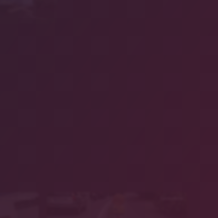
hschule Ansbach
Symbolbild