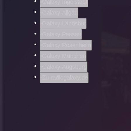
Galaxy Ingolstadt
Galaxy Allgäu
Galaxy Landshut
Galaxy Passau
Galaxy Rosenheim
Galaxy München
Galaxy Augsburg
Zu radiogalaxy.de