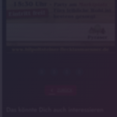
chevron_left
ZURÜCK
Das könnte Dich auch interessieren