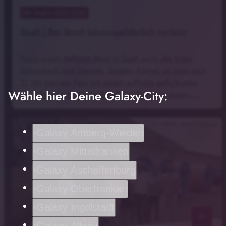
06
. August 2026 12:40
Spalt | Bei Streit lebensgefährlich verletzt
Nach einem heftigen Streit in Spalt sucht die Kripo
Schwabach jetzt Zeugen. Gestern Abend um kurz nach
21 Uhr fuhr ein Paar mit einem auffällig gelb/bunten
Wähle hier Deine Galaxy-City:
Ford Transit auf der Dorfstraße in Großweingarten. …
© N-ERGIE, Stefanie Hoffmann
Galaxy Amberg-Weiden
Galaxy Mittelfranken
Galaxy Aschaffenburg
Galaxy Oberfranken
Galaxy Ingolstadt
notes
Galaxy Allgäu