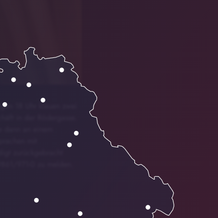
egen 18 Uhr klauen zwei
häft in der Rödergasse.
te dann an einem
sprachen mit
igt zurückgebracht
09861/971-0 zu melden.