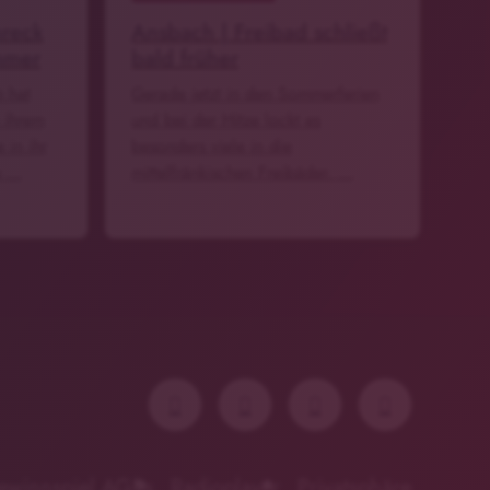
hreck
Ansbach | Freibad schließt
mmer
bald früher
h hat
Gerade jetzt in den Sommerferien
n ihrem
und bei der Hitze lockt es
 in ihr
besonders viele in die
e …
mittelfränkischen Freibäder. …
ewinnspiel AGBs
Radioplayer
Privatsphäre