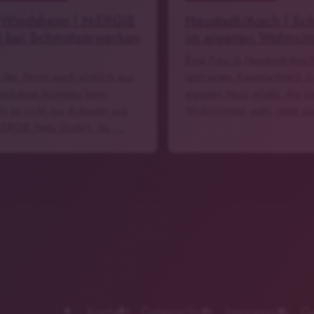
 Windsheim | N-ERGIE
Neustadt/Aisch | Sc
t bei Schmotzerwerken
im eigenen Wohnzi
Eine Frau in Neustadt/Aisc
 der Strom auch wirklich aus
jetzt einen Riesenschreck i
teckdose kommen kann,
eigenen Haus erlebt. Als sie
ht es nicht nur Anbieter wie
Wohnzimmer geht, steht si
-ERGIE Netz GmbH. So …
Kontakt
Datenschutz
Impressum
G