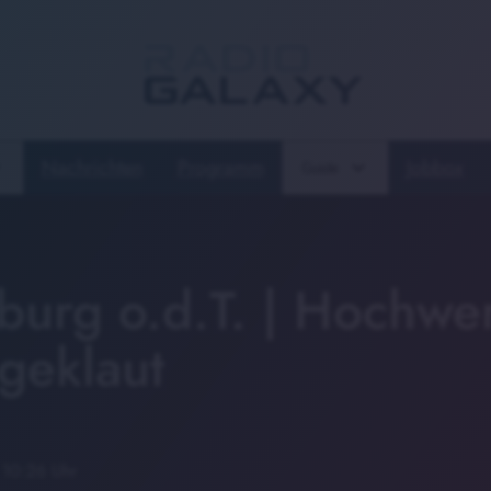
Nachrichten
Programm
Jobbox
Guide
burg o.d.T. | Hochwe
geklaut
 10:26 Uhr