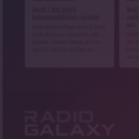
Spalt | Bei Streit
Bad
lebensgefährlich verletzt
zieh
ein
Nach einem heftigen Streit in Spalt
sucht die Kripo Schwabach jetzt
Damit
Zeugen. Gestern Abend um kurz
der S
nach 21 Uhr fuhr ein Paar mit …
brauc
die N