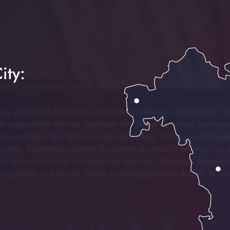
ity:
burg ist jetzt auf der Suche nach zwei betrunkenen Ladendieben. G
d angetrunkene Männer insgesamt acht Jacken aus einem Sportgesc
en verfolgen die Täter und rufen die Polizei. Die lassen ihre Beu
fliehen. Beschrieben werden die beiden als etwa 20 Jahre alt, sie 
t. Immerhin konnten die Jacken im Wert von 1400 Euro unbeschäd
 gebeten, sich bei der Polizei in Rothenburg unter der Tel. Nr. 