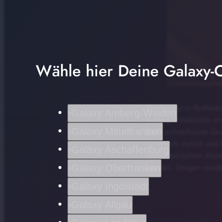
Wähle hier Deine Galaxy-C
Die Polizei in Rothen
Galaxy Amberg-Weiden
bislang unbekannte un
Galaxy Mittelfranken
Zwei aufmerksame Zeug
Spielplatz zurück und 
Galaxy Aschaffenburg
osteuropäischem Akzen
werden. Zeugen werden
Galaxy Oberfranken
Galaxy Ingolstadt
Galaxy Allgäu