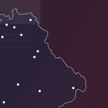
 Frau stellte ihren
e dann zu dem Auto
estohlen wurde. Wer