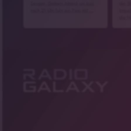
Zeugen. Gestern Abend um kurz
der S
nach 21 Uhr fuhr ein Paar mit …
brauc
die N