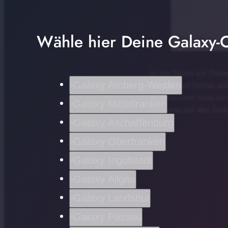
Wähle hier Deine Galaxy-C
In der Nacht auf Freit
Galaxy Amberg-Weiden
Wagen laut Polizei au
zurückkommt muss sie 
Galaxy Mittelfranken
Hinweise auf den Dieb
Galaxy Aschaffenburg
Galaxy Oberfranken
Galaxy Ingolstadt
Galaxy Allgäu
Galaxy Landshut
Galaxy Passau