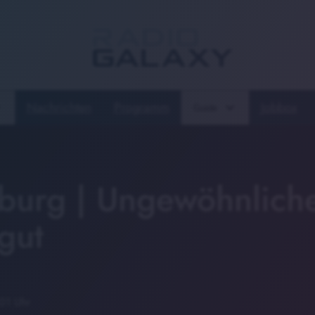
Nachrichten
Programm
Jobbox
Guide
burg | Ungewöhnlich
gut
:01 Uhr