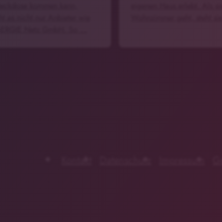
teckdose kommen kann,
eigenen Haus erlebt. Als sie
ht es nicht nur Anbieter wie
Wohnzimmer geht, steht si
-ERGIE Netz GmbH. So …
Kontakt
Datenschutz
Impressum
G